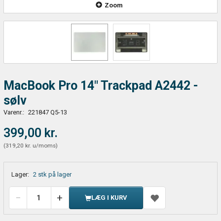
Zoom
MacBook Pro 14" Trackpad A2442 -
sølv
Varenr.:
221847 Q5-13
399,00 kr.
(
319,20 kr.
u/moms
)
Lager:
2 stk på lager
LÆG I KURV