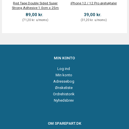
Red Tape Double Sided Super
iPhone 12 / 12 Pro ørehøjtaler
Strong Adhesive 1.0cm x 25m
89,00 kr.
39,00 kr.
(
71,20 kr.
u/moms
)
(
31,20 kr.
u/moms
)
MIN KONTO
Log ind
Min konto
Adressebog
Ønskeliste
Ordrehistorik
Nyhedsbrev
OM SPAREPART.DK