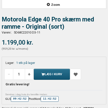
Zoom
Motorola Edge 40 Pro skærm med
ramme - Original (sort)
Varenr.:
5D68C22010 D3-11
1.199,00 kr.
(
959,20 kr.
u/moms
)
Lager:
1 stk på lager
LÆG I KURV
Gratis levering!
Sendes i dag hvis du bestiller inden:
09:42:52
11:42:52
GLS
PostNord