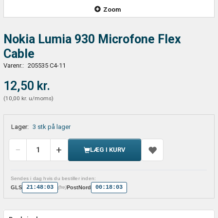
Zoom
Nokia Lumia 930 Microfone Flex
Cable
Varenr.:
205535 C4-11
12,50 kr.
(
10,00 kr.
u/moms
)
Lager:
3 stk på lager
LÆG I KURV
Sendes i dag hvis du bestiller inden:
21:48:03
00:18:03
GLS
PostNord
(fre)