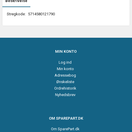
Beskrivelse
Stregkode:
5714580121790
MIN KONTO
Log ind
Min konto
Adressebog
Ønskeliste
Ordrehistorik
Nyhedsbrev
OM SPAREPART.DK
Om SparePart.dk