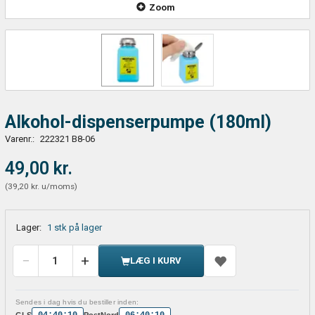
Zoom
Alkohol-dispenserpumpe (180ml)
Varenr.:
222321 B8-06
49,00 kr.
(
39,20 kr.
u/moms
)
Lager:
1 stk på lager
LÆG I KURV
Sendes i dag hvis du bestiller inden:
04:40:10
06:40:10
GLS
PostNord