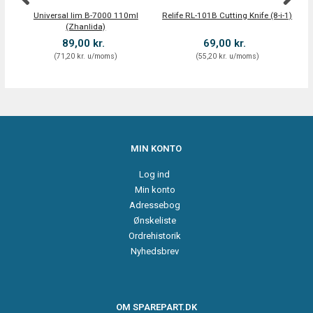
Universal lim B-7000 110ml
Relife RL-101B Cutting Knife (8-i-1)
(Zhanlida)
89,00 kr.
69,00 kr.
(
71,20 kr.
u/moms
)
(
55,20 kr.
u/moms
)
MIN KONTO
Log ind
Min konto
Adressebog
Ønskeliste
Ordrehistorik
Nyhedsbrev
OM SPAREPART.DK