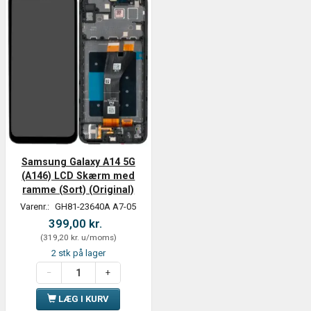
Samsung Galaxy A14 5G
(A146) LCD Skærm med
ramme (Sort) (Original)
Varenr.:
GH81-23640A A7-05
399,00 kr.
(
319,20 kr.
u/moms
)
2 stk på lager
LÆG I KURV