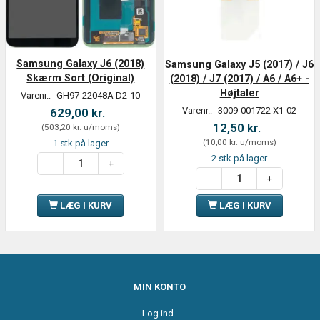
Samsung Galaxy J6 (2018)
Samsung Galaxy J5 (2017) / J6
Skærm Sort (Original)
(2018) / J7 (2017) / A6 / A6+ -
Højtaler
Varenr.:
GH97-22048A D2-10
Varenr.:
3009-001722 X1-02
629,00 kr.
12,50 kr.
(
503,20 kr.
u/moms
)
(
10,00 kr.
u/moms
)
1 stk på lager
2 stk på lager
LÆG I KURV
LÆG I KURV
MIN KONTO
Log ind