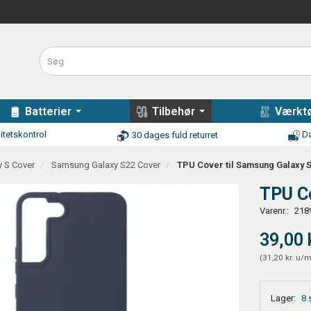
Batterier
Tilbehør
Værktø
itetskontrol
Da
30 dages fuld returret
 S Cover
Samsung Galaxy S22 Cover
TPU Cover til Samsung Galaxy S
TPU Co
Varenr.:
218
39,00 
(
31,20 kr.
u/
Lager:
8 