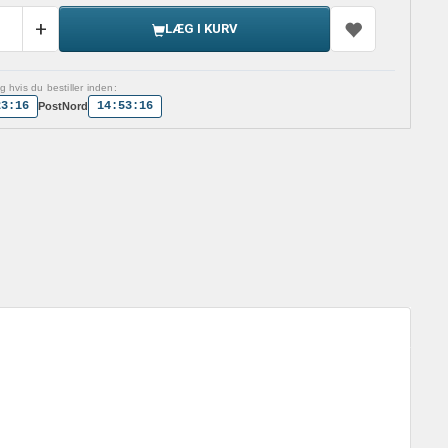
LÆG I KURV
 hvis du bestiller inden:
23:16
14:53:16
PostNord