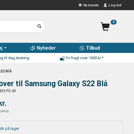
Log ind
Ny kunde
0
j
Nyheder
Tilbud
g til dag levering
Fri fragt over 1000 kr.*
22 Blå
ver til Samsung Galaxy S22 Blå
923 P2-43
kr.
moms
)
stk på lager