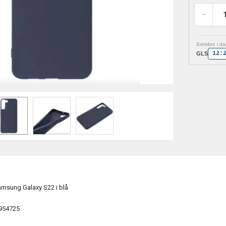
Sendes i dag
12:
GLS
amsung Galaxy S22 i blå
954725