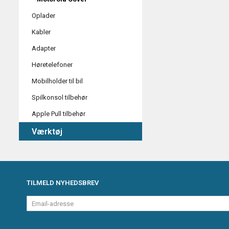
Oplader
Kabler
Adapter
Høretelefoner
Mobilholder til bil
Spilkonsol tilbehør
Apple Pull tilbehør
Værktøj
TILMELD NYHEDSBREV
Email-
adresse