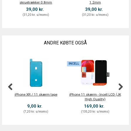
skruetrækker 0.8mm
1.2mm
39,00 kr.
39,00 kr.
(
31,20 kr.
u/moms
)
(
31,20 kr.
u/moms
)
ANDRE KØBTE OGSÅ
INCELL
iPhone XR / 11 skærm tape
iPhone 11 skærm - Incell LCD (JK
High Quality)
9,00 kr.
169,00 kr.
(
7,20 kr.
u/moms
)
(
135,20 kr.
u/moms
)