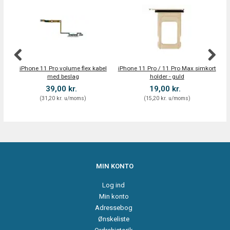
iPhone 11 Pro volume flex kabel
iPhone 11 Pro / 11 Pro Max simkort
E
med beslag
holder - guld
39,00 kr.
19,00 kr.
(
31,20 kr.
u/moms
)
(
15,20 kr.
u/moms
)
MIN KONTO
Log ind
Min konto
Adressebog
Ønskeliste