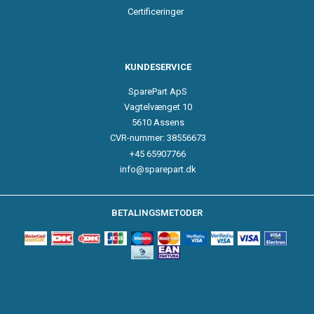
Certificeringer
KUNDESERVICE
SparePart ApS
Vagtelvænget 10
5610 Assens
CVR-nummer: 38556673
+45 65907766
info@sparepart.dk
BETALINGSMETODER