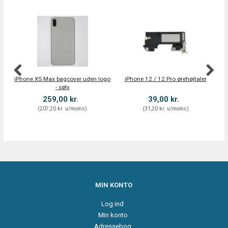
iPhone XS Max bagcover uden logo
iPhone 12 / 12 Pro ørehøjtaler
Hy
- sølv
259,00 kr.
39,00 kr.
(
207,20 kr.
u/moms
)
(
31,20 kr.
u/moms
)
MIN KONTO
Log ind
Min konto
Adressebog