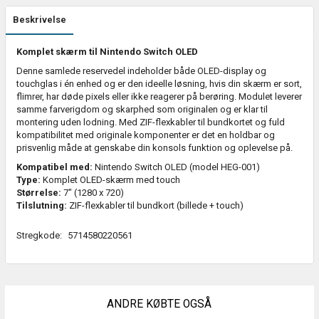
Beskrivelse
Komplet skærm til Nintendo Switch OLED
Denne samlede reservedel indeholder både OLED-display og
touchglas i én enhed og er den ideelle løsning, hvis din skærm er sort,
flimrer, har døde pixels eller ikke reagerer på berøring. Modulet leverer
samme farverigdom og skarphed som originalen og er klar til
montering uden lodning. Med ZIF-flexkabler til bundkortet og fuld
kompatibilitet med originale komponenter er det en holdbar og
prisvenlig måde at genskabe din konsols funktion og oplevelse på.
Kompatibel med:
Nintendo Switch OLED (model HEG-001)
Type:
Komplet OLED-skærm med touch
Størrelse:
7" (1280 x 720)
Tilslutning:
ZIF-flexkabler til bundkort (billede + touch)
Stregkode:
5714580220561
ANDRE KØBTE OGSÅ