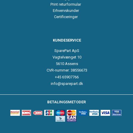
Print returformular
Erhvervskunder
Certificeringer
KUNDESERVICE
SparePart ApS
Vagtelvænget 10
5610 Assens
CVR-nummer: 38556673
+45 65907766
info@sparepart.dk
BETALINGSMETODER