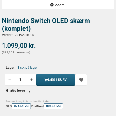
Zoom
Nintendo Switch OLED skærm
(komplet)
Varenr.:
221923 I8-14
1.099,00 kr.
(
879,20 kr.
u/moms
)
Lager:
1 stk på lager
LÆG I KURV
Gratis levering!
Sendes i dag hvis du bestiller inden:
07:32:23
09:32:23
GLS
PostNord