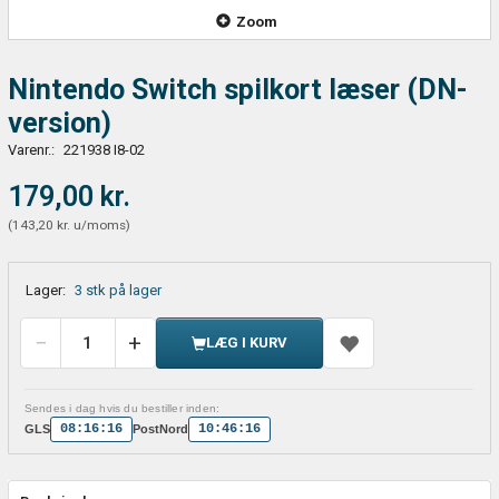
Zoom
Nintendo Switch spilkort læser (DN-
version)
Varenr.:
221938 I8-02
179,00 kr.
(
143,20 kr.
u/moms
)
Lager:
3 stk på lager
LÆG I KURV
Sendes i dag hvis du bestiller inden:
08:16:16
10:46:16
GLS
PostNord