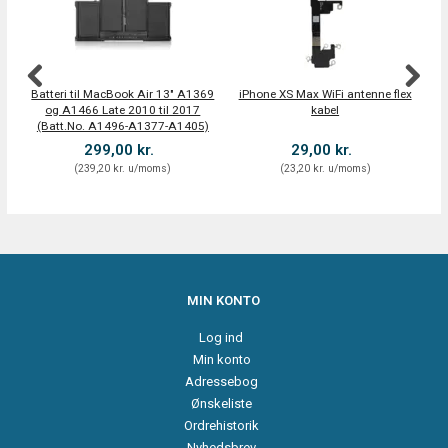
Batteri til MacBook Air 13" A1369
iPhone XS Max WiFi antenne flex
iP
og A1466 Late 2010 til 2017
kabel
(Batt.No. A1496-A1377-A1405)
299,00 kr.
29,00 kr.
(
239,20 kr.
u/moms
)
(
23,20 kr.
u/moms
)
MIN KONTO
Log ind
Min konto
Adressebog
Ønskeliste
Ordrehistorik
Nyhedsbrev