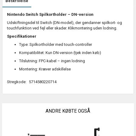
Beskrivelse
Nintendo Switch Spilkortholder – DN-version
Udskiftningsdel til Switch (DN-model), der gendanner spilkort- og
touchfunktion ved fejl eller skader. Klikmontering uden lodning.
Specifikationer
Type: Spilkortholder med touch-controller
Kompatibilitet: Kun DN-version (tjek inden køb)
Tilslutning: FPC-kabel – ingen lodning
Montering: Kræver adskillelse
Stregkode:
5714580220714
ANDRE KØBTE OGSÅ
S