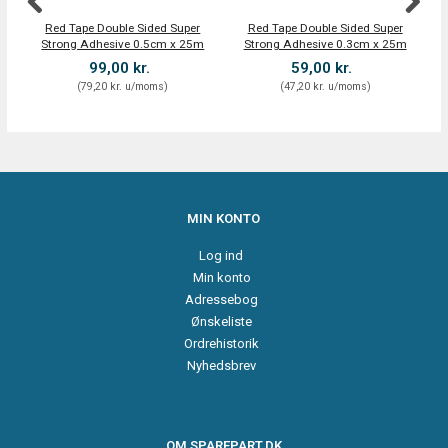
Red Tape Double Sided Super
Red Tape Double Sided Super
Strong Adhesive 0.5cm x 25m
Strong Adhesive 0.3cm x 25m
a
99,00 kr.
59,00 kr.
(
79,20 kr.
u/moms
)
(
47,20 kr.
u/moms
)
MIN KONTO
Log ind
Min konto
Adressebog
Ønskeliste
Ordrehistorik
Nyhedsbrev
OM SPAREPART.DK