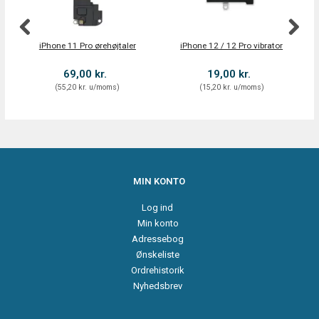
iPhone 11 Pro ørehøjtaler
iPhone 12 / 12 Pro vibrator
E
69,00 kr.
19,00 kr.
(
55,20 kr.
u/moms
)
(
15,20 kr.
u/moms
)
MIN KONTO
Log ind
Min konto
Adressebog
Ønskeliste
Ordrehistorik
Nyhedsbrev