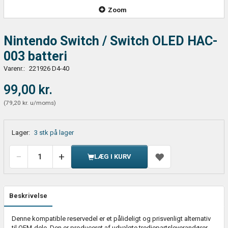
Zoom
Nintendo Switch / Switch OLED HAC-
003 batteri
Varenr.:
221926 D4-40
99,00 kr.
(
79,20 kr.
u/moms
)
Lager:
3 stk på lager
LÆG I KURV
Beskrivelse
Denne kompatible reservedel er et pålideligt og prisvenligt alternativ
til OEM-dele. Den er produceret af udvalgte tredjepartsleverandører