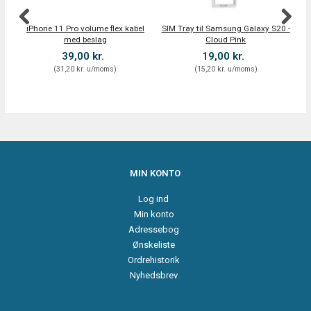
iPhone 11 Pro volume flex kabel
SIM Tray til Samsung Galaxy S20 -
Ko
med beslag
Cloud Pink
39,00 kr.
19,00 kr.
(
31,20 kr.
u/moms
)
(
15,20 kr.
u/moms
)
MIN KONTO
Log ind
Min konto
Adressebog
Ønskeliste
Ordrehistorik
Nyhedsbrev