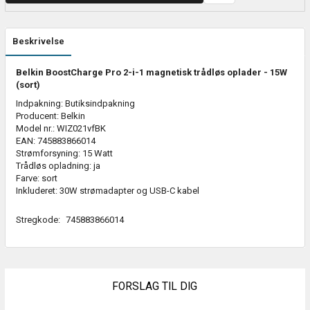
Beskrivelse
Belkin BoostCharge Pro 2-i-1 magnetisk trådløs oplader - 15W
(sort)
Indpakning: Butiksindpakning
Producent: Belkin
Model nr.: WIZ021vfBK
EAN: 745883866014
Strømforsyning: 15 Watt
Trådløs opladning: ja
Farve: sort
Inkluderet: 30W strømadapter og USB-C kabel
Stregkode:
745883866014
FORSLAG TIL DIG