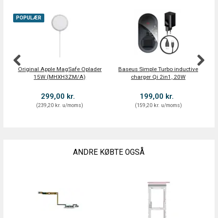
POPULÆR
Original Apple MagSafe Oplader
Baseus Simple Turbo inductive
15W (MHXH3ZM/A)
charger Qi 2in1, 20W
op
299,00 kr.
199,00 kr.
(
239,20 kr.
u/moms
)
(
159,20 kr.
u/moms
)
ANDRE KØBTE OGSÅ