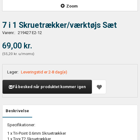
Zoom
7 i 1 Skruetrækker/værktøjs Sæt
Varenr.:
219427 E2-12
69,00 kr.
(
55,20 kr.
u/moms
)
Lager:
Leveringstid er 2-8 dag(e)
Få besked når produktet kommer igen
Beskrivelse
Specifikationer:
1 x Tri-Point 0.6mm Skruetrækker
1 x Torx T2 Skruetrækker