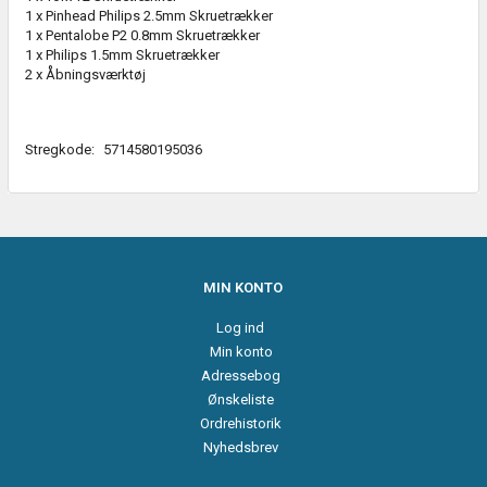
1 x Pinhead Philips 2.5mm Skruetrækker
1 x Pentalobe P2 0.8mm Skruetrækker
1 x Philips 1.5mm Skruetrækker
2 x Åbningsværktøj
Stregkode:
5714580195036
MIN KONTO
Log ind
Min konto
Adressebog
Ønskeliste
Ordrehistorik
Nyhedsbrev