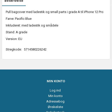
Beskrivelse
Pull bagcover med ladestik og small parts i grade A til iPhone 12 Pro
Farve: Pacific Blue
Inkluderet: med ladestik og smådele
Stand: A grade
Version: EU
Stregkode:
5714580226242
MIN KONTO
Log ind
Min konto
Adressebog
Ønskeliste