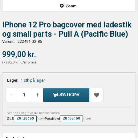
Zoom
iPhone 12 Pro bagcover med ladestik
og small parts - Pull A (Pacific Blue)
Varenr.:
222491 G2-86
999,00 kr.
(
799,20 kr.
u/moms
)
Lager:
1 stk på lager
LÆG I KURV
Sendes i dag hvis du bestiller inden:
26:28:50
28:58:50
GLS
PostNord
(man)
(man)