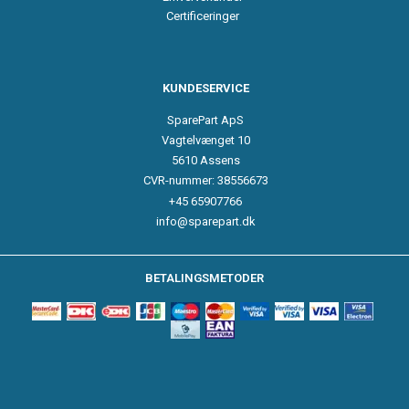
Certificeringer
KUNDESERVICE
SparePart ApS
Vagtelvænget 10
5610 Assens
CVR-nummer: 38556673
+45 65907766
info@sparepart.dk
BETALINGSMETODER