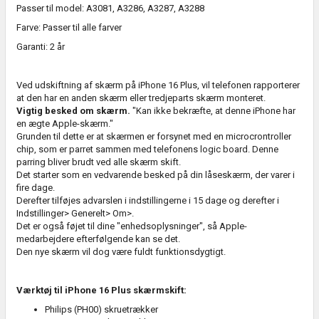
Passer til model: A3081, A3286, A3287, A3288
Farve: Passer til alle farver
Garanti: 2 år
Ved udskiftning af skærm på iPhone 16 Plus, vil telefonen rapporterer
at den har en anden skærm eller tredjeparts skærm monteret.
Vigtig besked om skærm.
"Kan ikke bekræfte, at denne iPhone har
en ægte Apple-skærm."
Grunden til dette er at skærmen er forsynet med en microcrontroller
chip, som er parret sammen med telefonens logic board. Denne
parring bliver brudt ved alle skærm skift.
Det starter som en vedvarende besked på din låseskærm, der varer i
fire dage.
Derefter tilføjes advarslen i indstillingerne i 15 dage og derefter i
Indstillinger> Generelt> Om>.
Det er også føjet til dine "enhedsoplysninger", så Apple-
medarbejdere efterfølgende kan se det.
Den nye skærm vil dog være fuldt funktionsdygtigt.
Værktøj til iPhone 16 Plus skærmskift:
Philips (PH00) skruetrækker