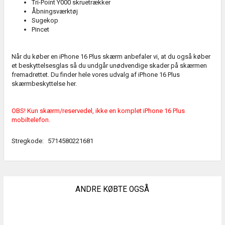
Tri-Point Y000 skruetrækker
Åbningsværktøj
Sugekop
Pincet
Når du køber en iPhone 16 Plus skærm anbefaler vi, at du også køber
et beskyttelsesglas så du undgår unødvendige skader på skærmen
fremadrettet. Du finder hele vores udvalg af iPhone 16 Plus
skærmbeskyttelse
her.
OBS! Kun skærm/reservedel, ikke en komplet iPhone 16 Plus
mobiltelefon.
Stregkode:
5714580221681
ANDRE KØBTE OGSÅ