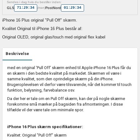
Sendes i dag hvis du bestiller inden:
71:29:34
01:29:34
GLS
PostNord
(man)
iPhone 16 Plus original "Pull Off" skærm.
Kvalitet Original til iPhone 16 Plus består af:
Original OLED, original glas/touch med original flex kabel
Beskrivelse
med en original 'Pull Off' skærm enhed til Apple iPhone 16 Plus får du
en skærm i den bedste kvalitet på markedet. Skærmen vil være i
samme kvalitet, som den oprindelige skærm på din iPhone.
Brugeroplevelsen vil derfor være tilsvarende, når det kommer til touch
funktion, belysning, farvebalance osv.
Da der her er tale om en Pull Off skærm, kan der på nogle skærme
forekomme små mærker på bagsiden fra afmonteringen. I disse
tilfælde vil der være tale om minimale spor.
iPhone 16 Plus skærm specifikationer:
Kvalitet: Original "Pull Off" skærm