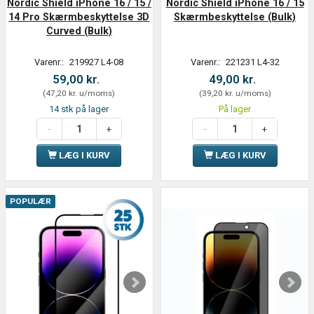
Nordic Shield iPhone 16 / 15 /
Nordic Shield iPhone 16 / 15
14 Pro Skærmbeskyttelse 3D
Skærmbeskyttelse (Bulk)
Curved (Bulk)
Varenr.:
219927 L4-08
Varenr.:
221231 L4-32
59,00 kr.
49,00 kr.
(
47,20 kr.
u/moms
)
(
39,20 kr.
u/moms
)
14 stk på lager
På lager
LÆG I KURV
LÆG I KURV
POPULÆR