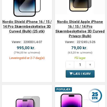
Nordic Shield iPhone 16 / 15 /
Nordic Shield Apple iPhone
14 Pro Skærmbeskyttelse 3D
16 / 15 / 14 Pro
Curved (Bulk) (25 stk)
Skærmbeskyttelse 3D Curved
Privacy (Bulk)
Varenr.:
220033 L4-07
Varenr.:
221245 L5-26
995,00 kr.
79,00 kr.
(
796,00 kr.
u/moms
)
(
63,20 kr.
u/moms
)
Leveringstid er 2-7 dag(e)
På lager
LÆG I KURV
POPULÆR