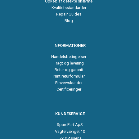
Opkøb af defekte skærme
Kvalitetsstandarder
Repair Guides
Blog
INFORMATIONER
Handelsbetingelser
Fragt og levering
Retur og garanti
Print returformular
Erhvervskunder
Certificeringer
KUNDESERVICE
SparePart ApS
Vagtelvænget 10
5610 Assens