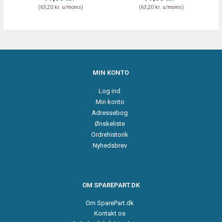
(
63,20 kr.
u/moms
)
(
63,20 kr.
u/moms
)
MIN KONTO
Log ind
Min konto
Adressebog
Ønskeliste
Ordrehistorik
Nyhedsbrev
OM SPAREPART.DK
Om SparePart.dk
Kontakt os