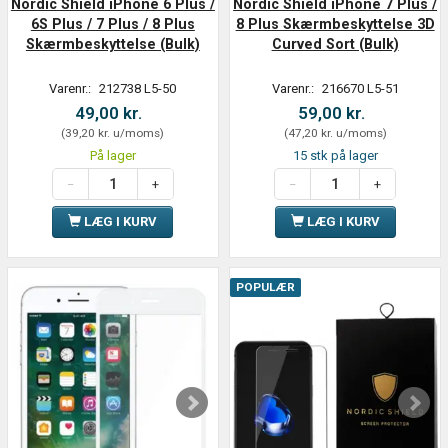
Nordic Shield iPhone 6 Plus /
Nordic Shield iPhone 7 Plus /
6S Plus / 7 Plus / 8 Plus
8 Plus Skærmbeskyttelse 3D
Skærmbeskyttelse (Bulk)
Curved Sort (Bulk)
Varenr.:
212738 L5-50
Varenr.:
216670 L5-51
49,00 kr.
59,00 kr.
(
39,20 kr.
u/moms
)
(
47,20 kr.
u/moms
)
På lager
15 stk på lager
LÆG I KURV
LÆG I KURV
POPULÆR