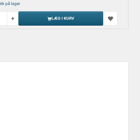
stk på lager
LÆG I KURV