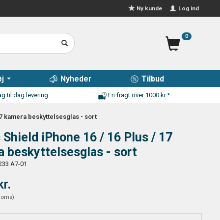
Log ind
Ny kunde
0
j
Nyheder
Tilbud
g til dag levering
Fri fragt over 1000 kr.*
17 kamera beskyttelsesglas - sort
 Shield iPhone 16 / 16 Plus / 17
 beskyttelsesglas - sort
233 A7-01
kr.
moms
)