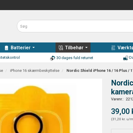
Batterier
Tilbehør
Værktø
itetskontrol
Da
30 dages fuld returret
se
iPhone 16 skærmbeskyttelse
Nordic Shield iPhone 16 / 16 Plus / 
Nordic
kamera
Varenr.:
221
39,00 
(
31,20 kr.
u/