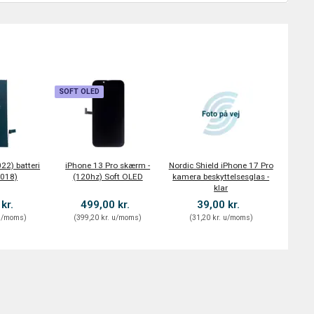
SOFT OLED
22) batteri
iPhone 13 Pro skærm -
Nordic Shield iPhone 17 Pro
018)
(120hz) Soft OLED
kamera beskyttelsesglas -
klar
 kr.
499,00 kr.
39,00 kr.
/moms
)
(
399,20 kr.
u/moms
)
(
31,20 kr.
u/moms
)