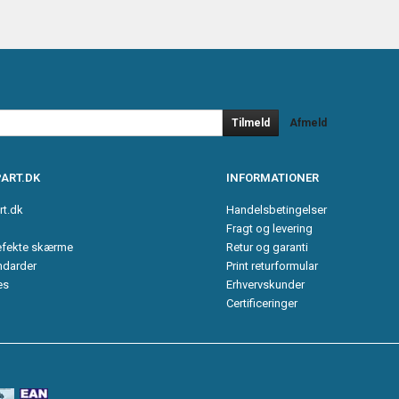
Tilmeld
Afmeld
ART.DK
INFORMATIONER
rt.dk
Handelsbetingelser
Fragt og levering
efekte skærme
Retur og garanti
ndarder
Print returformular
es
Erhvervskunder
Certificeringer