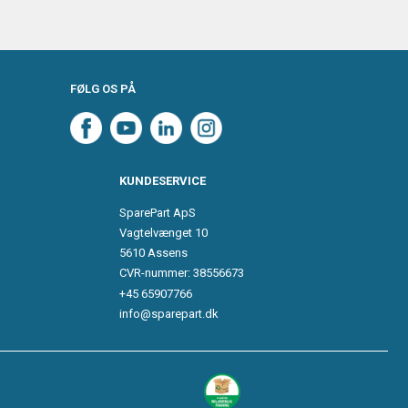
FØLG OS PÅ
KUNDESERVICE
SparePart ApS
Vagtelvænget 10
5610 Assens
CVR-nummer: 38556673
+45 65907766
info@sparepart.dk