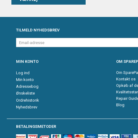
TILMELD NYHEDSBREV
Email-
adresse
MIN KONTO
OM SPAREP
Om SparePa
Log ind
Kontakt os
Min konto
Opkøb af d
Adressebog
Kvalitetssta
Ønskeliste
Repair Guid
Ordrehistorik
Blog
Nyhedsbrev
BETALINGSMETODER