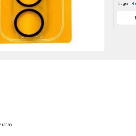
Lager:
4 
213389