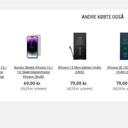
ANDRE KØBTE OGSÅ
 16 /
Nordic Shield iPhone 16 /
iPhone 13 Mini batteri (mAh
iPhone SE (20
ra
15 Skærmbeskyttelse
2406)
(mAh 2
lar
Privacy (Bulk)
69,00 kr.
79,00 kr.
79,00
)
(
55,20 kr.
u/moms
)
(
63,20 kr.
u/moms
)
(
63,20 kr.
u