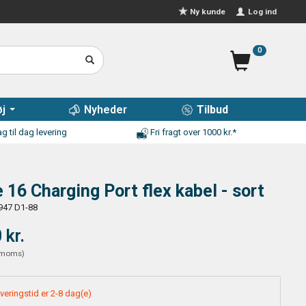
Log ind
Ny kunde
0
j
Nyheder
Tilbud
g til dag levering
Fri fragt over 1000 kr.*
 16 Charging Port flex kabel - sort
947 D1-88
 kr.
moms
)
veringstid er 2-8 dag(e)