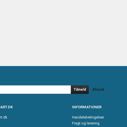
Tilmeld
Afmeld
ART.DK
INFORMATIONER
rt.dk
Handelsbetingelser
Fragt og levering