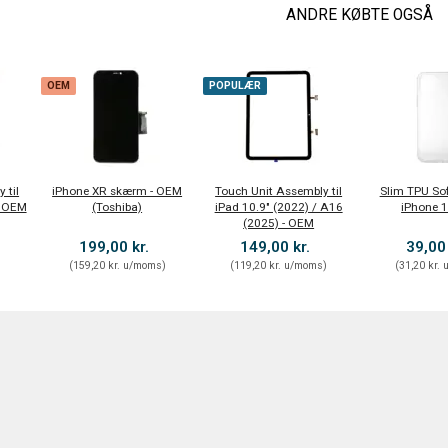
ANDRE KØBTE OGSÅ
OEM
POPULÆR
 til
iPhone XR skærm - OEM
Touch Unit Assembly til
Slim TPU Sof
t OEM
(Toshiba)
iPad 10.9" (2022) / A16
iPhone 1
(2025) - OEM
199,00 kr.
149,00 kr.
39,00
)
(
159,20 kr.
u/moms
)
(
119,20 kr.
u/moms
)
(
31,20 kr.
u