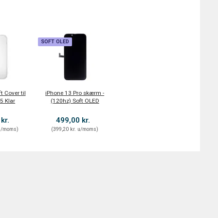
SOFT OLED
t Cover til
iPhone 13 Pro skærm -
5 Klar
(120hz) Soft OLED
 kr.
499,00 kr.
/moms
)
(
399,20 kr.
u/moms
)