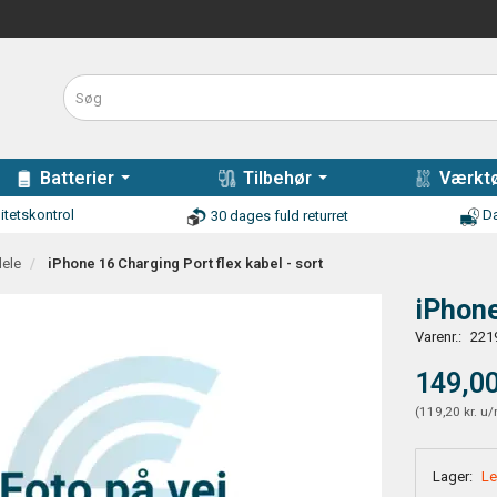
Batterier
Tilbehør
Værktø
itetskontrol
Da
30 dages fuld returret
dele
iPhone 16 Charging Port flex kabel - sort
iPhone
Varenr.:
221
149,00
(
119,20 kr.
u/
Lager:
Le