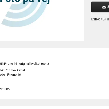
Få
USB-C Port fle
il iPhone 16 i original kvalitet (sort)
-C Port flex kabel
del: iPhone 16
220806