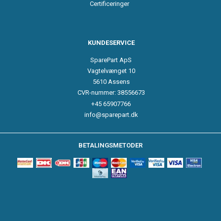
Certificeringer
KUNDESERVICE
SparePart ApS
Vagtelvænget 10
5610 Assens
CVR-nummer: 38556673
+45 65907766
info@sparepart.dk
BETALINGSMETODER