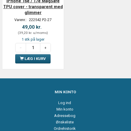
iPhone 16e / 17e MagSafe
TPU cover - transparent med
glimmer
Varenr.:
222542 P2-27
49,00 kr.
(
39,20 kr.
u/moms
)
1 stk på lager
LÆG I KURV
MIN KONTO
Log ind
Min konto
Adressebog
Ønskeliste
Ordrehistorik