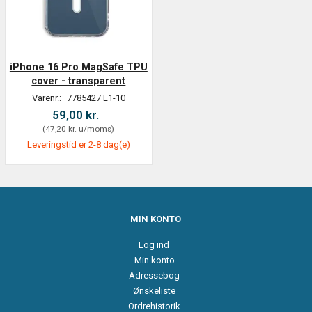
iPhone 16 Pro MagSafe TPU
cover - transparent
Varenr.:
7785427 L1-10
59,00 kr.
(
47,20 kr.
u/moms
)
Leveringstid er 2-8 dag(e)
MIN KONTO
Log ind
Min konto
Adressebog
Ønskeliste
Ordrehistorik