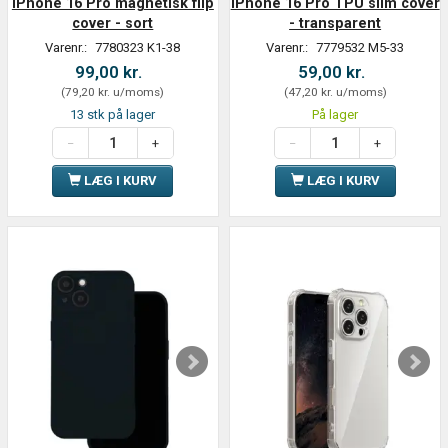
iPhone 16 Pro magnetisk flip
iPhone 16 Pro TPU slim cover
cover - sort
- transparent
Varenr.:
7780323 K1-38
Varenr.:
7779532 M5-33
99,00 kr.
59,00 kr.
(
79,20 kr.
u/moms
)
(
47,20 kr.
u/moms
)
13 stk på lager
På lager
LÆG I KURV
LÆG I KURV