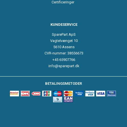
Certificeringer
KUNDESERVICE
SparePart ApS
Vagtelvænget 10
5610 Assens
CVR-nummer: 38556673
+45 65907766
info@sparepart.dk
BETALINGSMETODER