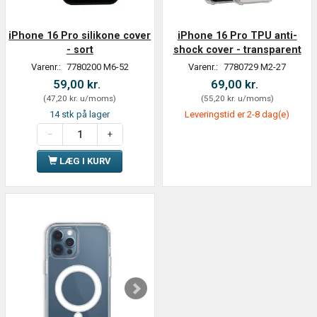
iPhone 16 Pro silikone cover
iPhone 16 Pro TPU anti-
- sort
shock cover - transparent
Varenr.:
7780200 M6-52
Varenr.:
7780729 M2-27
59,00 kr.
69,00 kr.
(
47,20 kr.
u/moms
)
(
55,20 kr.
u/moms
)
14 stk på lager
Leveringstid er 2-8 dag(e)
LÆG I KURV