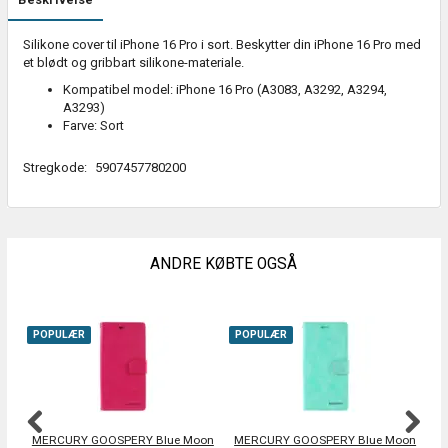
Silikone cover til iPhone 16 Pro i sort. Beskytter din iPhone 16 Pro med
et blødt og gribbart silikone-materiale.
Kompatibel model: iPhone 16 Pro (A3083, A3292, A3294,
A3293)
Farve: Sort
Stregkode:
5907457780200
ANDRE KØBTE OGSÅ
POPULÆR
POPULÆR
MERCURY GOOSPERY Blue Moon
MERCURY GOOSPERY Blue Moon
T