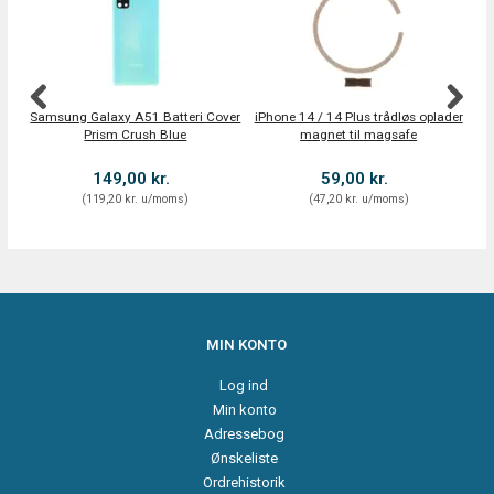
Samsung Galaxy A51 Batteri Cover
iPhone 14 / 14 Plus trådløs oplader
N
Prism Crush Blue
magnet til magsafe
(M
149,00 kr.
59,00 kr.
(
119,20 kr.
u/moms
)
(
47,20 kr.
u/moms
)
MIN KONTO
Log ind
Min konto
Adressebog
Ønskeliste
Ordrehistorik