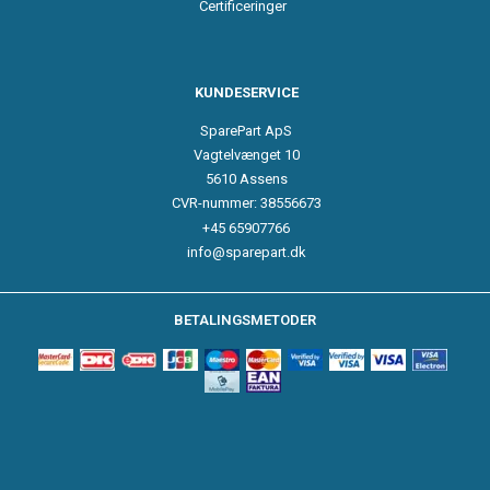
Certificeringer
KUNDESERVICE
SparePart ApS
Vagtelvænget 10
5610 Assens
CVR-nummer: 38556673
+45 65907766
info@sparepart.dk
BETALINGSMETODER