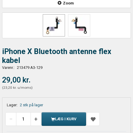
Zoom
iPhone X Bluetooth antenne flex
kabel
Varenr.:
213479 A3-129
29,00 kr.
(
23,20 kr.
u/moms
)
Lager:
2 stk på lager
LÆG I KURV