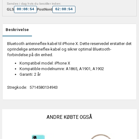
Sendes i dag hvis du bestiller inden:
00:08:54
02:08:54
GLS
PostNord
Beskrivelse
Bluetooth antenneflex-kabel til iPhone X. Dette reservedel erstatter det
oprindelige antenneflex-kabel og sikrer optimal Bluetooth-
forbindelse på din enhed.
Kompatibel model: iPhone X
Kompatible modelnumre: A1865, A1901, A1902
Garanti: 2 år
Stregkode:
5714580134943
ANDRE KØBTE OGSÅ