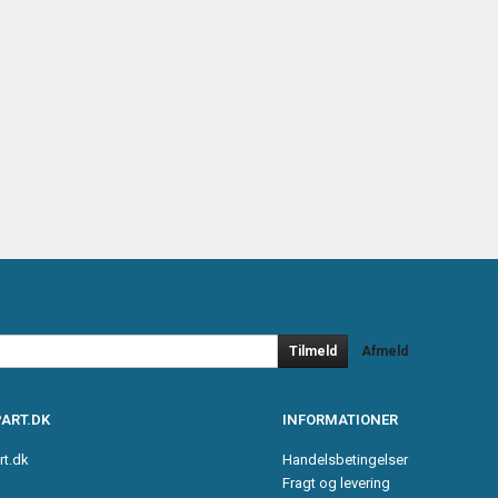
Tilmeld
Afmeld
ART.DK
INFORMATIONER
rt.dk
Handelsbetingelser
Fragt og levering