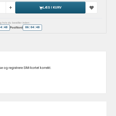
LÆG I KURV
 hvis du bestiller inden:
34:48
06:04:48
PostNord
se og registrere SIM-kortet korrekt.