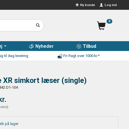
Log ind
Ny kunde
0
j
Nyheder
Tilbud
g til dag levering
Fri fragt over 1000 kr.*
 XR simkort læser (single)
842 D1-104
kr.
moms
)
stk på lager