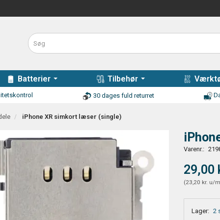
Batterier
Tilbehør
Værktø
itetskontrol
Da
30 dages fuld returret
dele
iPhone XR simkort læser (single)
iPhone
Varenr.:
219
29,00 
(
23,20 kr.
u/
Lager:
2 