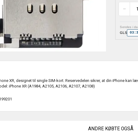
Sendes i dag
03:
GLS
Phone XR, designet til single SIM-kort. Reservedelen sikrer, at din iPhone kan læ
del: iPhone XR (A1984, A2105, A2106, A2107, A2108)
199201
ANDRE KØBTE OGSÅ