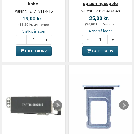
opladningsspole
kabel
Varenr.:
219804 D3-48
Varenr.:
217151 F4-16
25,00 kr.
19,00 kr.
(
20,00 kr.
u/moms
)
(
15,20 kr.
u/moms
)
4 stk på lager
5 stk på lager
LÆG I KURV
LÆG I KURV