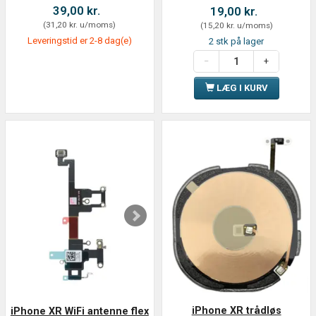
39,00 kr.
19,00 kr.
(
31,20 kr.
u/moms
)
(
15,20 kr.
u/moms
)
Leveringstid er 2-8 dag(e)
2 stk på lager
LÆG I KURV
iPhone XR trådløs
iPhone XR WiFi antenne flex