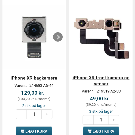
iPhone XR front kamera og
iPhone XR bagkamera
sensor
Varenr.:
214683 A5-44
Varenr.:
219519 A2-88
129,00 kr.
49,00 kr.
(
103,20 kr.
u/moms
)
(
39,20 kr.
u/moms
)
2 stk på lager
3 stk på lager
LÆG I KURV
LÆG I KURV