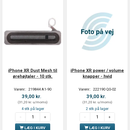
iPhone XR Dust Mesh til
iPhone XR power / volume
ørehøjtaler - 10 stk.
knapper - hvid
Varenr.:
219844 A1-90
Varenr.:
222190 Q0-02
39,00 kr.
39,00 kr.
(
31,20 kr.
u/moms
)
(
31,20 kr.
u/moms
)
4 stk på lager
2 stk på lager
LÆG I KURV
LÆG I KURV