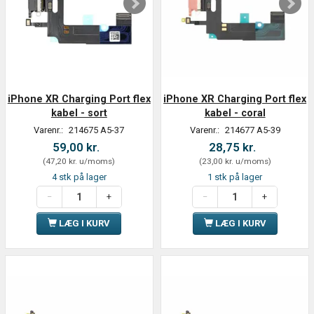
iPhone XR Charging Port flex
iPhone XR Charging Port flex
kabel - sort
kabel - coral
Varenr.:
214675 A5-37
Varenr.:
214677 A5-39
59,00 kr.
28,75 kr.
(
47,20 kr.
u/moms
)
(
23,00 kr.
u/moms
)
4 stk på lager
1 stk på lager
LÆG I KURV
LÆG I KURV