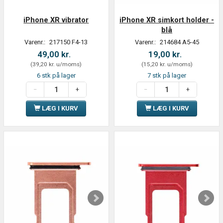
iPhone XR vibrator
iPhone XR simkort holder -
blå
Varenr.:
217150 F4-13
Varenr.:
214684 A5-45
49,00 kr.
19,00 kr.
(
39,20 kr.
u/moms
)
(
15,20 kr.
u/moms
)
6 stk på lager
7 stk på lager
LÆG I KURV
LÆG I KURV