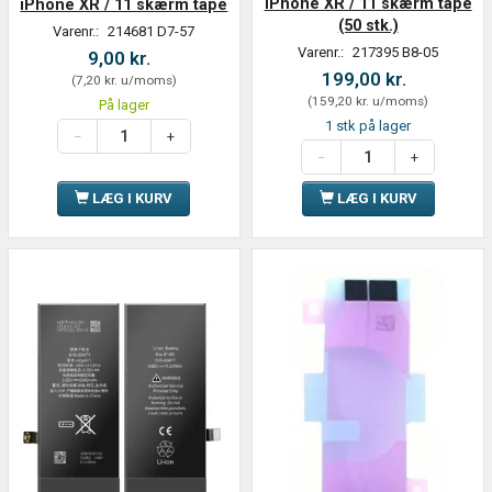
iPhone XR / 11 skærm tape
iPhone XR / 11 skærm tape
(50 stk.)
Varenr.:
214681 D7-57
Varenr.:
217395 B8-05
9,00 kr.
199,00 kr.
(
7,20 kr.
u/moms
)
(
159,20 kr.
u/moms
)
På lager
1 stk på lager
LÆG I KURV
LÆG I KURV