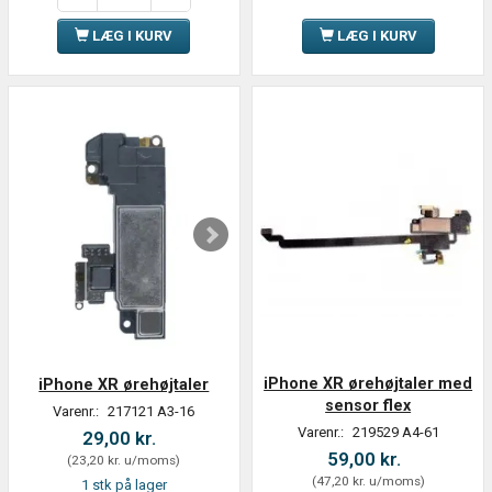
LÆG I KURV
LÆG I KURV
iPhone XR ørehøjtaler med
iPhone XR ørehøjtaler
sensor flex
Varenr.:
217121 A3-16
Varenr.:
219529 A4-61
29,00 kr.
59,00 kr.
(
23,20 kr.
u/moms
)
(
47,20 kr.
u/moms
)
1 stk på lager