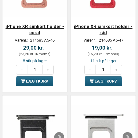
iPhone XR simkort holder -
iPhone XR simkort holder -
coral
rød
Varenr.:
214685 A5-46
Varenr.:
214686 A5-47
29,00 kr.
19,00 kr.
(
23,20 kr.
u/moms
)
(
15,20 kr.
u/moms
)
8 stk på lager
11 stk på lager
LÆG I KURV
LÆG I KURV