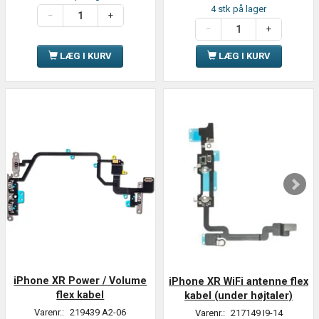
4 stk på lager
LÆG I KURV
LÆG I KURV
iPhone XR Power / Volume
iPhone XR WiFi antenne flex
flex kabel
kabel (under højtaler)
Varenr.:
219439 A2-06
Varenr.:
217149 I9-14