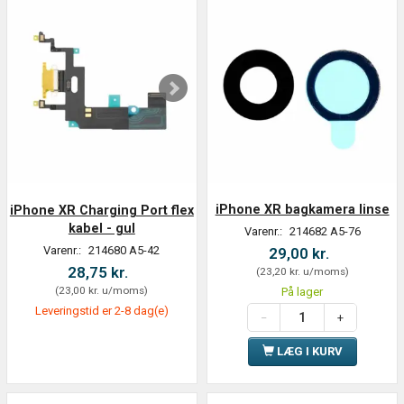
iPhone XR bagkamera linse
iPhone XR Charging Port flex
kabel - gul
Varenr.:
214682 A5-76
Varenr.:
214680 A5-42
29,00 kr.
28,75 kr.
(
23,20 kr.
u/moms
)
(
23,00 kr.
u/moms
)
På lager
Leveringstid er 2-8 dag(e)
LÆG I KURV