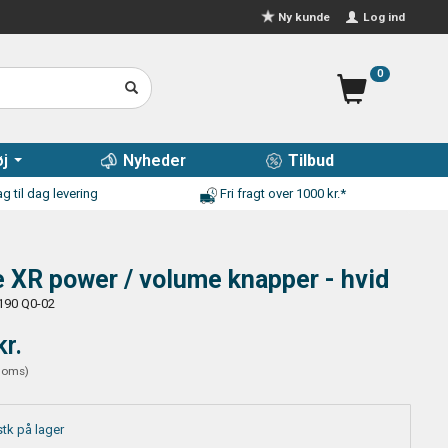
Log ind
Ny kunde
0
j
Nyheder
Tilbud
g til dag levering
Fri fragt over 1000 kr.*
 XR power / volume knapper - hvid
190 Q0-02
kr.
moms
)
stk på lager