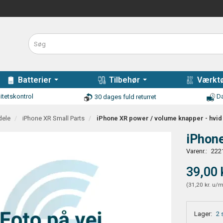
Batterier
Tilbehør
Værktø
itetskontrol
Da
30 dages fuld returret
dele
iPhone XR Small Parts
iPhone XR power / volume knapper - hvid
iPhone
Varenr.:
222
39,00 
(
31,20 kr.
u/
Lager:
2 