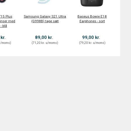
/15 Plus
Samsung Galaxy S21 Ultra
Baseus Bowie E18
inser med
(G998B) tape sæt
Earphones - sort
- blå
 kr.
89,00 kr.
99,00 kr.
/moms
)
(
71,20 kr.
u/moms
)
(
79,20 kr.
u/moms
)