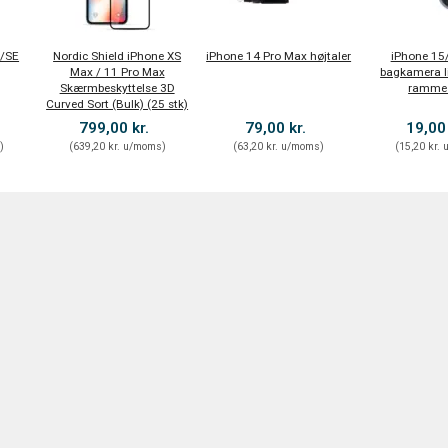
S/SE
Nordic Shield iPhone XS
iPhone 14 Pro Max højtaler
iPhone 15
Max / 11 Pro Max
bagkamera l
Skærmbeskyttelse 3D
ramme 
Curved Sort (Bulk) (25 stk)
799,00 kr.
79,00 kr.
19,00
s
)
(
639,20 kr.
u/moms
)
(
63,20 kr.
u/moms
)
(
15,20 kr.
u