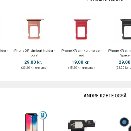
der -
iPhone XR simkort holder -
iPhone XR simkort holder -
iPhone XR simk
coral
rød
Space 
29,00 kr.
19,00 kr.
29,00
)
(
23,20 kr.
u/moms
)
(
15,20 kr.
u/moms
)
(
23,20 kr.
u
ANDRE KØBTE OGSÅ