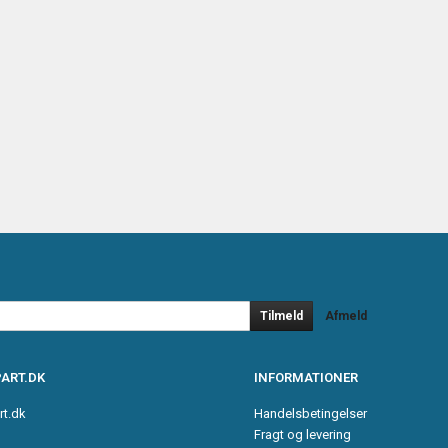
Tilmeld
Afmeld
ART.DK
INFORMATIONER
rt.dk
Handelsbetingelser
Fragt og levering