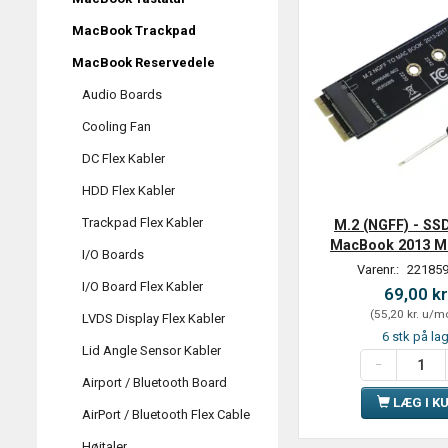
MacBook Trackpad
MacBook Reservedele
Audio Boards
Cooling Fan
DC Flex Kabler
HDD Flex Kabler
Trackpad Flex Kabler
M.2 (NGFF) - SS
MacBook 2013 Mid
I/O Boards
Varenr.:
221859
I/O Board Flex Kabler
69,00 kr
(
55,20 kr.
u/m
LVDS Display Flex Kabler
6 stk på la
Lid Angle Sensor Kabler
Airport / Bluetooth Board
LÆG I K
AirPort / Bluetooth Flex Cable
Højtaler