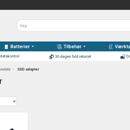
Batterier
Tilbehør
Værktø
itetskontrol
Da
30 dages fuld returret
vedele
SSD adapter
r