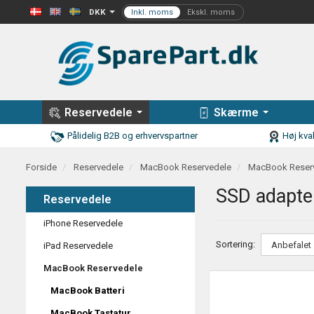
DKK
Reservedele
Skærme
Pålidelig B2B og erhvervspartner
Høj kval
Forside
Reservedele
MacBook Reservedele
MacBook Reser
SSD adapte
Reservedele
iPhone Reservedele
Sortering:
iPad Reservedele
MacBook Reservedele
MacBook Batteri
MacBook Tastatur