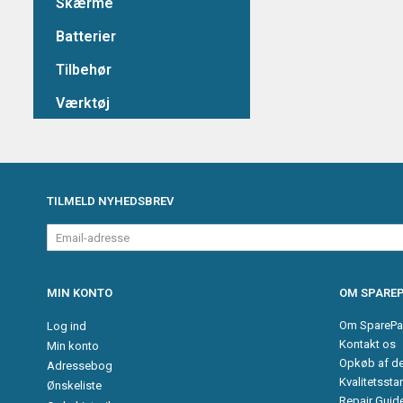
Skærme
Batterier
Tilbehør
Værktøj
TILMELD NYHEDSBREV
Email-
adresse
MIN KONTO
OM SPAREP
Om SparePa
Log ind
Kontakt os
Min konto
Opkøb af d
Adressebog
Kvalitetssta
Ønskeliste
Repair Guid