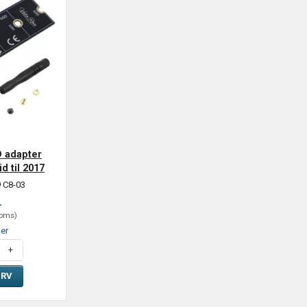
D adapter
 til 2017
 C8-03
.
oms
)
ger
URV