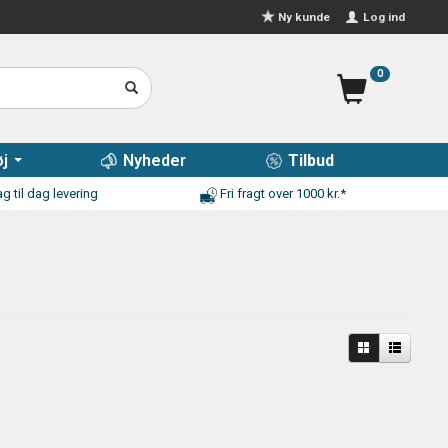
Log ind
Ny kunde
0
j
Nyheder
Tilbud
g til dag levering
Fri fragt over 1000 kr.*