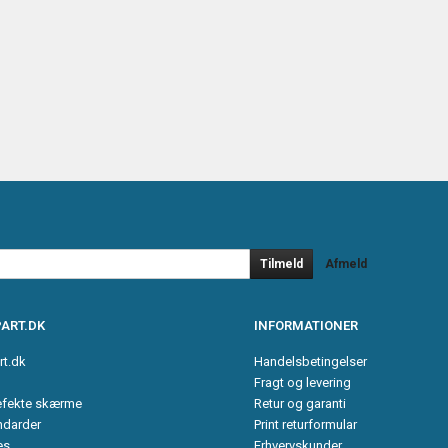
Tilmeld
Afmeld
ART.DK
INFORMATIONER
rt.dk
Handelsbetingelser
Fragt og levering
efekte skærme
Retur og garanti
ndarder
Print returformular
es
Erhvervskunder