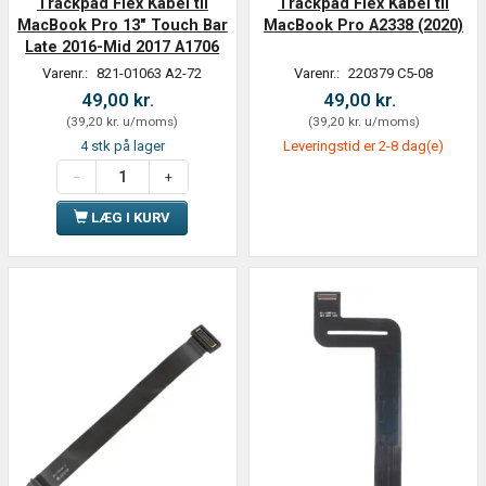
Trackpad Flex Kabel til
Trackpad Flex Kabel til
MacBook Pro 13" Touch Bar
MacBook Pro A2338 (2020)
Late 2016-Mid 2017 A1706
Varenr.:
821-01063 A2-72
Varenr.:
220379 C5-08
49,00 kr.
49,00 kr.
(
39,20 kr.
u/moms
)
(
39,20 kr.
u/moms
)
4 stk på lager
Leveringstid er 2-8 dag(e)
LÆG I KURV