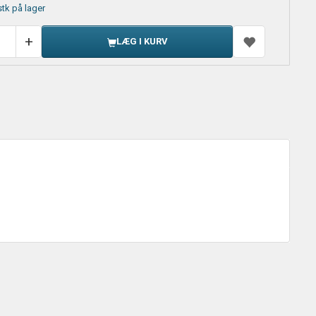
stk på lager
LÆG I KURV