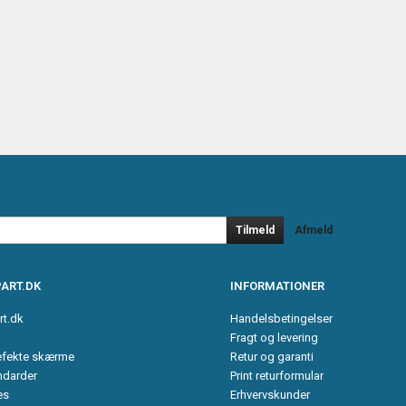
Tilmeld
Afmeld
ART.DK
INFORMATIONER
rt.dk
Handelsbetingelser
Fragt og levering
efekte skærme
Retur og garanti
ndarder
Print returformular
es
Erhvervskunder