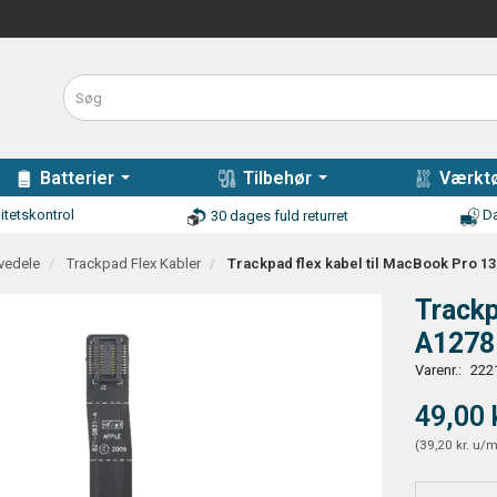
Batterier
Tilbehør
Værktø
itetskontrol
Da
30 dages fuld returret
vedele
Trackpad Flex Kabler
Trackpad flex kabel til MacBook Pro 13
Trackp
A1278
Varenr.:
222
49,00 
(
39,20 kr.
u/