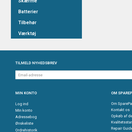
Skærme
Batterier
Tilbehør
Værktøj
TILMELD NYHEDSBREV
Email-
adresse
MIN KONTO
OM SPAREP
Om SparePa
Log ind
Kontakt os
Min konto
Opkøb af d
Adressebog
Kvalitetssta
Ønskeliste
Repair Guid
Ordrehistorik