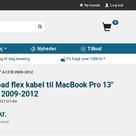
Log ind
Ny kunde
0
j
Nyheder
Tilbud
g til dag levering
Fri fragt over 1000 kr.*
" A1278 2009-2012
ad flex kabel til MacBook Pro 13"
 2009-2012
131 D1-64
kr.
moms
)