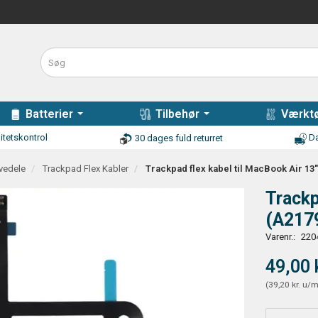
Batterier
Tilbehør
Værktø
itetskontrol
Da
30 dages fuld returret
vedele
Trackpad Flex Kabler
Trackpad flex kabel til MacBook Air 13"
Trackp
(A217
Varenr.:
220
49,00 
(
39,20 kr.
u/