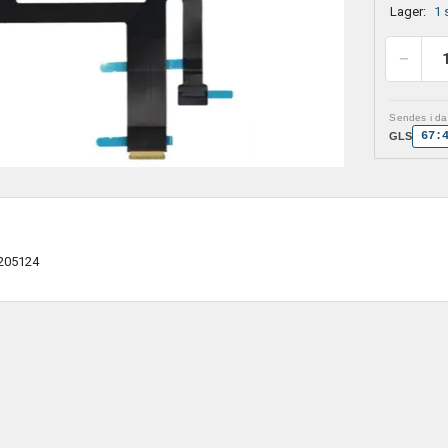
Lager:
1 
Sendes i dag
67:
GLS
205124