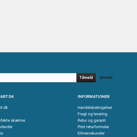
Tilmeld
Afmeld
ART.DK
INFORMATIONER
rt.dk
Handelsbetingelser
Fragt og levering
efekte skærme
Retur og garanti
ndarder
Print returformular
es
Erhvervskunder