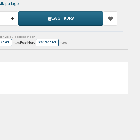
stk på lager
LÆG I KURV
 hvis du bestiller inden:
42:49
70:12:49
PostNord
(man)
(man)