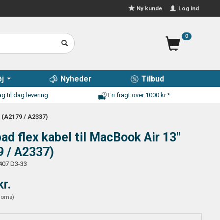
Log ind
Ny kunde
0
j
Nyheder
Tilbud
g til dag levering
Fri fragt over 1000 kr.*
 (A2179 / A2337)
ad flex kabel til MacBook Air 13"
9 / A2337)
407 D3-33
kr.
moms
)