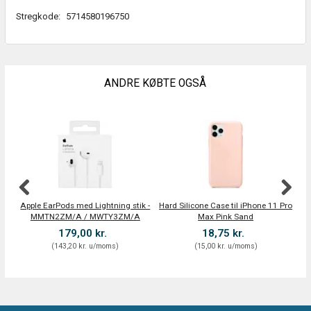
Stregkode:
5714580196750
ANDRE KØBTE OGSÅ
Apple EarPods med Lightning stik -
Hard Silicone Case til iPhone 11 Pro
MMTN2ZM/A / MWTY3ZM/A
Max Pink Sand
179,00 kr.
18,75 kr.
(
143,20 kr.
u/moms
)
(
15,00 kr.
u/moms
)