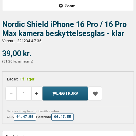
Zoom
Nordic Shield iPhone 16 Pro / 16 Pro
Max kamera beskyttelsesglas - klar
Varenr.:
221234 A7-35
39,00 kr.
(
31,20 kr.
u/moms
)
Lager:
På lager
LÆG I KURV
Sendes i dag hvis du bestiller inden:
04:47:55
06:47:55
GLS
PostNord