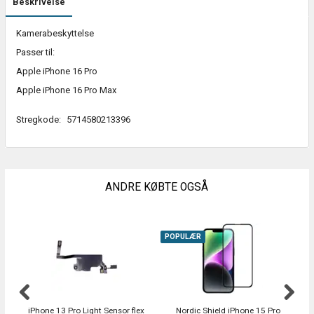
Beskrivelse
Kamerabeskyttelse
Passer til:
Apple iPhone 16 Pro
Apple iPhone 16 Pro Max
Stregkode:
5714580213396
ANDRE KØBTE OGSÅ
POPULÆR
iPhone 13 Pro Light Sensor flex
Nordic Shield iPhone 15 Pro
S