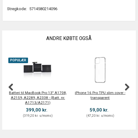
Stregkode:
5714580214096
ANDRE KØBTE OGSÅ
POPULÆR
P
Batteri til MacBook Pro 13" A1708,
iPhone 16 Pro TPU slim cover -
N
A2159, A2289, A2338 - (Batt. nr.
transparent
Sk
A1713/A2171)
399,00 kr.
59,00 kr.
(
319,20 kr.
u/moms
)
(
47,20 kr.
u/moms
)