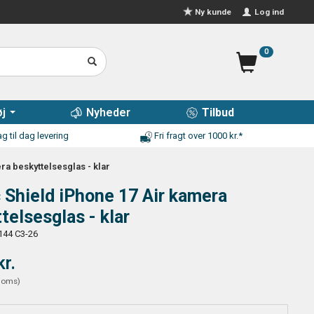
Log ind
Ny kunde
0
j
Nyheder
Tilbud
g til dag levering
Fri fragt over 1000 kr.*
ra beskyttelsesglas - klar
 Shield iPhone 17 Air kamera
telsesglas - klar
144 C3-26
kr.
moms
)