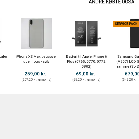
ANDRE KØBTE OGSÅ
SERVICE PACK
taler
iPhone XS Max bagcover
Batteri til Apple iPhone 6
Samsung Ga
uden logo - sølv
Plus (0765, 0770, 0772,
(A307) LCD 
0802)
ramme (Sort)
259,00 kr.
69,00 kr.
679,00
)
(
207,20 kr.
u/moms
)
(
55,20 kr.
u/moms
)
(
543,20 kr.