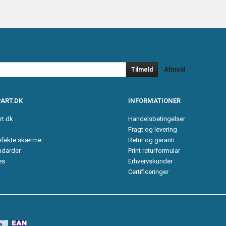
Tilmeld
Afmeld
ART.DK
INFORMATIONER
rt.dk
Handelsbetingelser
Fragt og levering
efekte skærme
Retur og garanti
ndarder
Print returformular
es
Erhvervskunder
Certificeringer