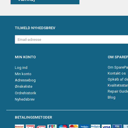
TILMELD NYHEDSBREV
Email-
adresse
MIN KONTO
OM SPAREP
Om SparePa
Log ind
Kontakt os
Min konto
Opkøb af d
Adressebog
Kvalitetssta
Ønskeliste
Repair Guid
Ordrehistorik
Blog
Nyhedsbrev
BETALINGSMETODER