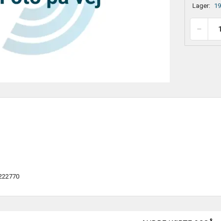
Lager:
19
222770