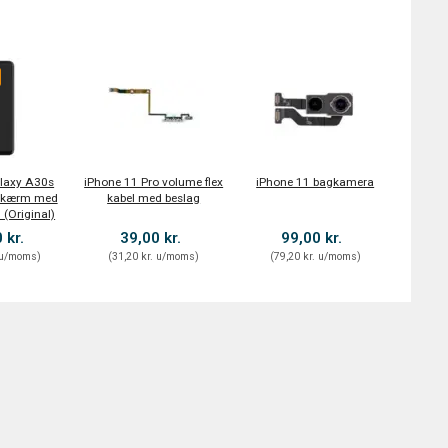
laxy A30s
iPhone 11 Pro volume flex
iPhone 11 bagkamera
Skærm med
kabel med beslag
 (Original)
 kr.
39,00 kr.
99,00 kr.
u/moms
)
(
31,20 kr.
u/moms
)
(
79,20 kr.
u/moms
)