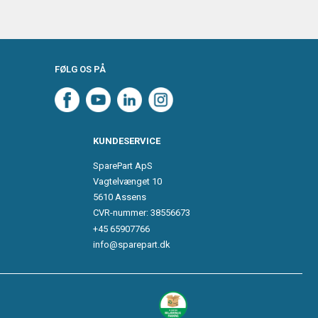
FØLG OS PÅ
KUNDESERVICE
SparePart ApS
Vagtelvænget 10
5610 Assens
CVR-nummer: 38556673
+45 65907766
info@sparepart.dk