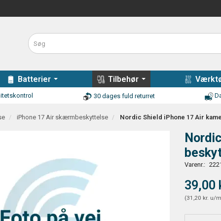
Batterier
Tilbehør
Værktø
itetskontrol
Da
30 dages fuld returret
se
iPhone 17 Air skærmbeskyttelse
Nordic Shield iPhone 17 Air kame
Nordic
beskyt
Varenr.:
222
39,00 
(
31,20 kr.
u/