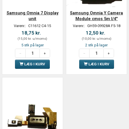
Samsung Omnia 7 Display
Samsung Omnia Y Camera
unit
Module cmos 5m I/4"
Varenr.:
C11612 C4-15
Varenr.:
GH59-09928A F5-18
18,75 kr.
12,50 kr.
(
15,00 kr.
u/moms
)
(
10,00 kr.
u/moms
)
5 stk på lager
2 stk på lager
LÆG I KURV
LÆG I KURV