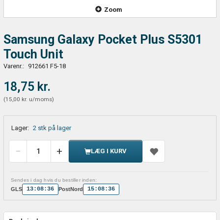
Zoom
Samsung Galaxy Pocket Plus S5301
Touch Unit
Varenr.:
912661 F5-18
18,75 kr.
(
15,00 kr.
u/moms
)
Lager:
2 stk på lager
LÆG I KURV
Sendes i dag hvis du bestiller inden:
13:08:36
15:08:36
GLS
PostNord