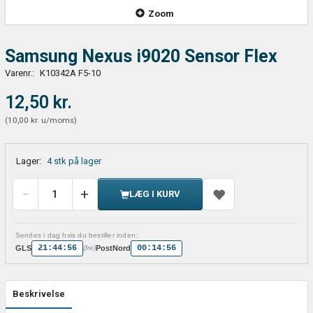
Zoom
Samsung Nexus i9020 Sensor Flex
Varenr.:
K10342A F5-10
12,50 kr.
(
10,00 kr.
u/moms
)
Lager:
4 stk på lager
LÆG I KURV
Sendes i dag hvis du bestiller inden:
21:44:55
00:14:55
GLS
PostNord
(fre)
Beskrivelse