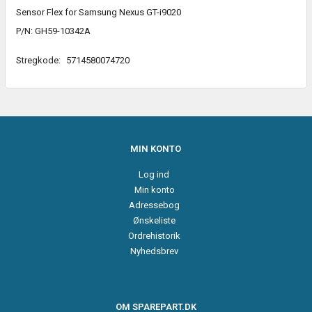
Sensor Flex for Samsung Nexus GT-i9020
P/N: GH59-10342A
Stregkode:
5714580074720
MIN KONTO
Log ind
Min konto
Adressebog
Ønskeliste
Ordrehistorik
Nyhedsbrev
OM SPAREPART.DK