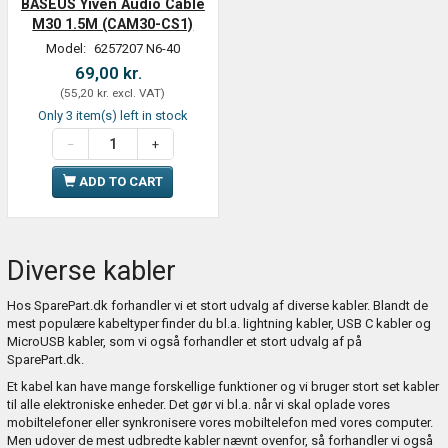
BASEUS Yiven Audio Cable
M30 1.5M (CAM30-CS1)
Model:
6257207 N6-40
69,00 kr.
(
55,20 kr.
excl. VAT
)
Only 3 item(s) left in stock
ADD TO CART
Diverse kabler
Hos SparePart.dk forhandler vi et stort udvalg af diverse kabler. Blandt de
mest populære kabeltyper finder du bl.a.
lightning kabler
,
USB C kabler
og
MicroUSB kabler
, som vi også forhandler et stort udvalg af på
SparePart.dk.
Et kabel kan have mange forskellige funktioner og vi bruger stort set kabler
til alle elektroniske enheder. Det gør vi bl.a. når vi skal oplade vores
mobiltelefoner eller synkronisere vores mobiltelefon med vores computer.
Men udover de mest udbredte kabler nævnt ovenfor, så forhandler vi også