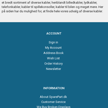
et bredt sortiment af diverse kabler, heriblandt billedkabler, lydkabler,
telefonkabler, kabler til spillekonsoller, kabler til bilen og meget mere. Her
på siden har du mulighed for, at finde hele vores udvalg af diverse kabler.
ACCOUNT
Sign in
My Account
Address Book
Wish List
Order History
Newsletter
INFORMATION
About SparePart.dk
Customer Service
We Buy Broken Displays